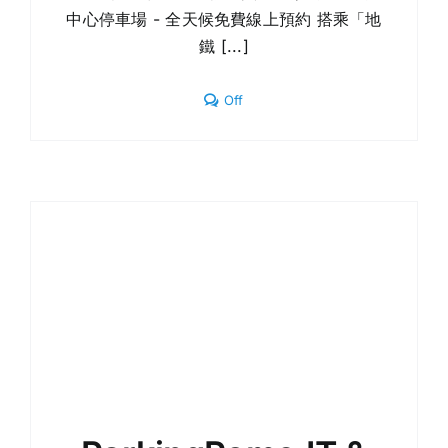
中心停車場 - 全天候免費線上預約 搭乘「地
鐵 [...]
Comments
Off
off
on
羅
馬
市
中
心
停
車
場
–
全
天
候
免
費
線
上
預