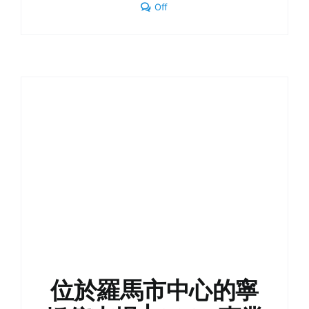
Comments
Off
off
on
前
往
羅
馬
市
中
心
的
停
車
地
點
位於羅馬市中心的寧