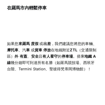
在羅馬市內輕鬆停車
如果您
來羅馬
度假
或
出差
，我們建議您將您的車輛、
摩托車
、汽
車
或
貨車
停放
在地鐵附近
ZTL
（交通限制
區）
外
有蓋
、
安全
且
有人看守
的
停車場
。搭乘
地鐵 A
線
幾分鐘即可到達所有名勝（如羅馬競技場、西班牙
台階、Termini Station、聖彼得梵蒂岡博物館）！