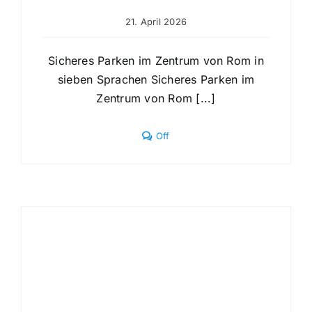
21. April 2026
Sicheres Parken im Zentrum von Rom in
sieben Sprachen Sicheres Parken im
Zentrum von Rom [...]
Comments
Off
off
on
Sicheres
Parken
im
Zentrum
von
Rom
in
sieben
Sprachen