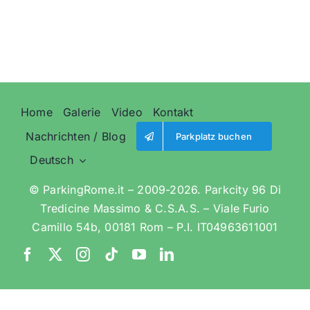
|
Kein
Stress
|
Home
Galerie
Video
Kontakt
Nachrichten / Blog
Parkplatz buchen
Deutsch
© ParkingRome.it – 2009-2026. Parkcity 96 Di
Tredicine Massimo & C.S.A.S. – Viale Furio
Camillo 54b, 00181 Rom – P.I. IT04963611001