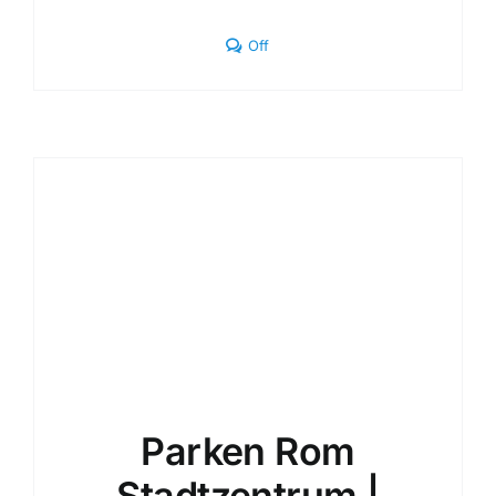
Comments
Off
off
on
Parkplatz
Roma
Centro
2026
|
Überdacht
&
Bewacht
Parken Rom
Stadtzentrum |