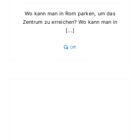
Wo kann man in Rom parken, um das
Zentrum zu erreichen? Wo kann man in
[...]
Comments
Off
off
on
Wo
kann
man
in
Rom
parken,
um
das
Zentrum
zu
erreichen?