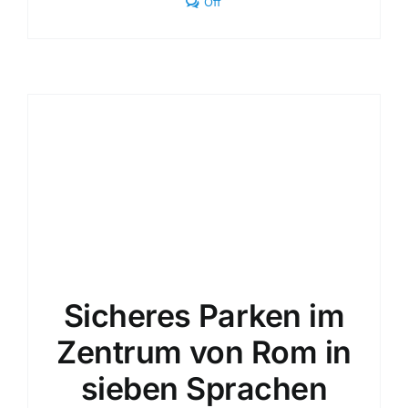
Comments
Off
off
on
Ruhiger
Parkplatz
im
Zentrum
von
Rom
|
360°
Professionalität
Sicheres Parken im
Zentrum von Rom in
sieben Sprachen