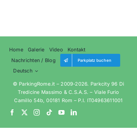
|
Kein
Stress
|
Home
Galerie
Video
Kontakt
Nachrichten / Blog
Parkplatz buchen
Deutsch
© ParkingRome.it – 2009-2026. Parkcity 96 Di
Tredicine Massimo & C.S.A.S. – Viale Furio
Camillo 54b, 00181 Rom – P.I. IT04963611001