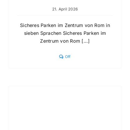
21. April 2026
Sicheres Parken im Zentrum von Rom in
sieben Sprachen Sicheres Parken im
Zentrum von Rom [...]
Comments
Off
off
on
Sicheres
Parken
im
Zentrum
von
Rom
in
sieben
Sprachen