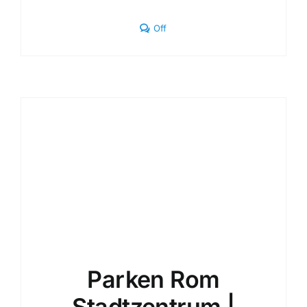
Comments
Off
off
on
Parkplatz
Roma
Centro
2026
|
Überdacht
&
Bewacht
Parken Rom
Stadtzentrum |