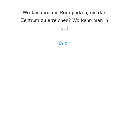
Wo kann man in Rom parken, um das
Zentrum zu erreichen? Wo kann man in
[...]
Comments
Off
off
on
Wo
kann
man
in
Rom
parken,
um
das
Zentrum
zu
erreichen?