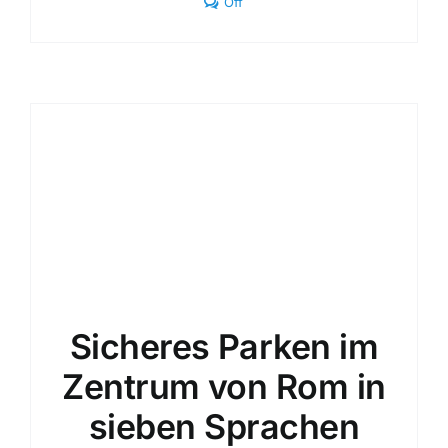
Comments
Off
off
on
Ruhiger
Parkplatz
im
Zentrum
von
Rom
|
360°
Professionalität
Sicheres Parken im
Zentrum von Rom in
sieben Sprachen