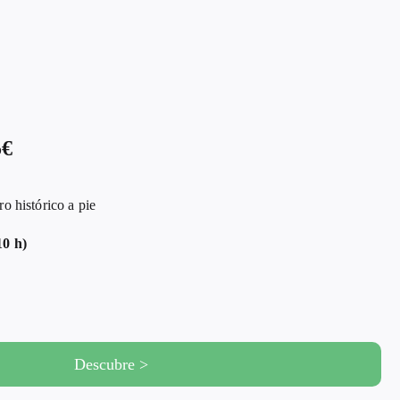
5€
histórico a pie
10 h)
Descubre >