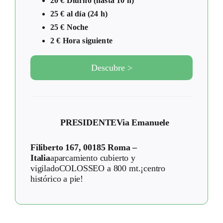
20 € Diurno (hasta 10 h)
25 € al día (24 h)
25 € Noche
2 € Hora siguiente
Descubre >
PRESIDENTE
Via Emanuele
Filiberto 167, 00185 Roma –
Italia
aparcamiento cubierto y
vigiladoCOLOSSEO a 800 mt.¡centro
histórico a pie!