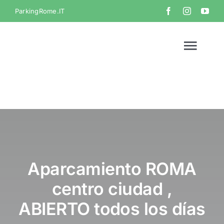
Skip
ParkingRome.IT
to
content
Togg
Navi
Home
Galería
Vídeo
Aparcamiento ROMA
centro ciudad ,
Ponte en con
ABIERTO todos los días