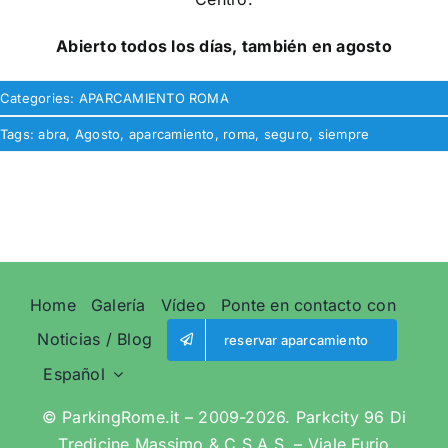
Abierto todos los días, también en agosto
Categories:
APARCAMIENTO ROMA
Tags:
abra
,
Agosto
,
aparcamiento
,
roma
,
seguro
,
siempre
Home
Galería
Vídeo
Ponte en contacto con
Noticias / Blog
reservar aparcamiento
Español
© ParkingRome.it – 2009-2026. Parkcity 96 Di
Tredicine Massimo & C.S.A.S. – Viale Furio