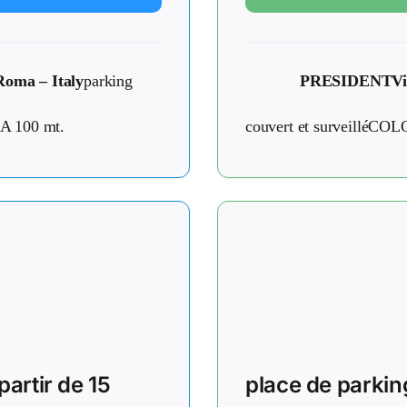
Roma – Italy
parking
PRESIDENT
Vi
 A 100 mt.
couvert et surveilléCOL
partir de 15
place de parking