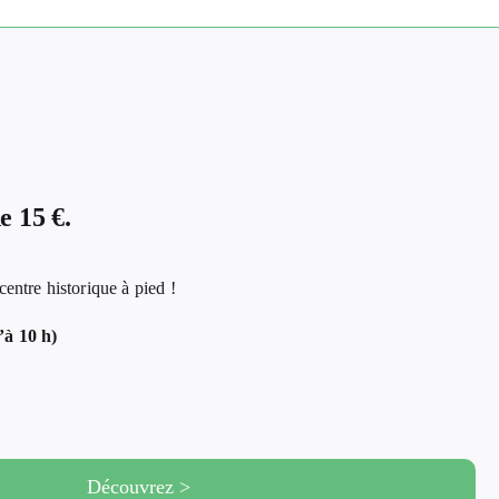
 15 €.
tre historique à pied !
’à 10 h)
Découvrez >