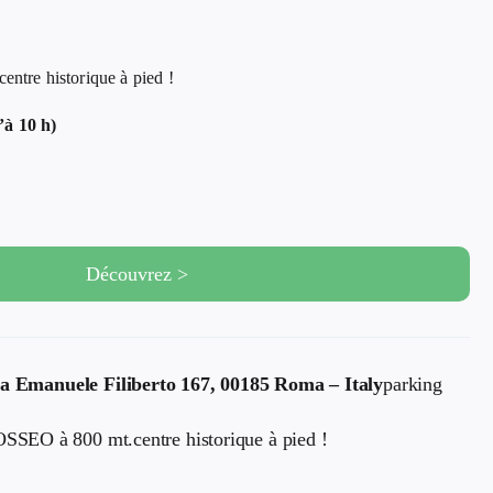
tre historique à pied !
’à 10 h)
Découvrez >
a Emanuele Filiberto 167, 00185 Roma – Italy
parking
OSSEO à 800 mt.centre historique à pied !