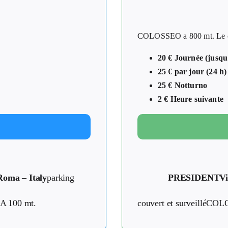
COLOSSEO a 800 mt. Le cen
20 € Journée (jusqu
25 € par jour (24 h)
25 € Notturno
2 € Heure suivante
Roma – Italy
parking
PRESIDENT
Vi
 A 100 mt.
couvert et surveilléCOL