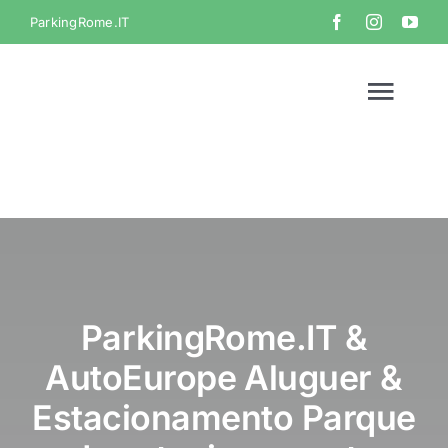
Skip
ParkingRome.IT
to
content
Togg
Navi
Home
Galeria
Vídeo
ParkingRome.IT &
AutoEurope Aluguer &
Contacto
Estacionamento Parque