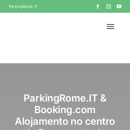
Skip
ParkingRome.IT
to
content
Togg
Navi
Home
Galeria
Vídeo
ParkingRome.IT &
Booking.com
Contacto
Alojamento no centro