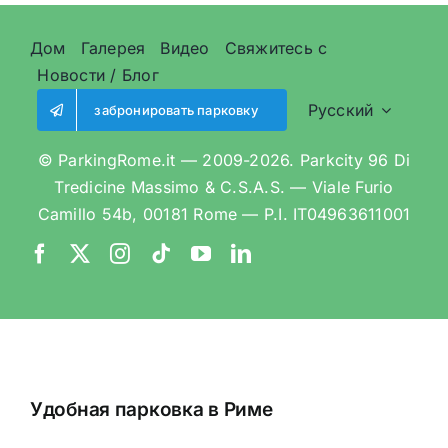
ZTL
Дом
Галерея
Видео
Свяжитесь с
Новости / Блог
Русский
забронировать парковку
© ParkingRome.it — 2009-2026. Parkcity 96 Di
Tredicine Massimo & C.S.A.S. — Viale Furio
Camillo 54b, 00181 Rome — P.I. IT04963611001
Удобная парковка в Риме