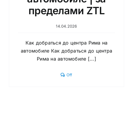
пределами ZTL
14.04.2026
Как добраться до центра Рима на
автомобиле Как добраться до центра
Рима на автомобиле [...]
Comments
Off
off
on
Как
добраться
до
центра
Рима
на
автомобиле
|
за
пределами