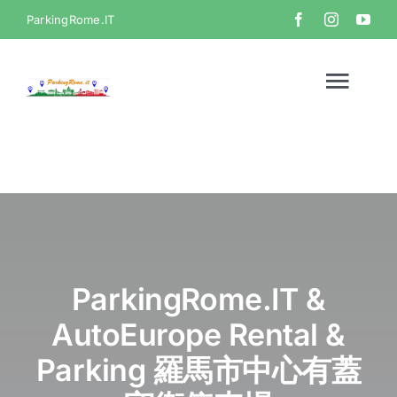
Skip
ParkingRome.IT
to
content
Togg
Navi
首頁
畫廊
影片
ParkingRome.IT &
AutoEurope Rental &
聯絡方式
Parking 羅馬市中心有蓋