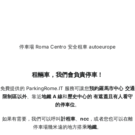
停車場 Roma Centro 安全租車 autoeurope
租輛車
，我們會負責停車！
免費提供的 ParkingRome.IT 服務可讓您
預約羅馬市中心
交通
限制區以外
、靠近
地鐵 A 線
和
歷史中心的
有遮蓋且有人看守
的停車位
。
如果有需要，我們可以呼叫
計程車
、
ncc
，或者您也可以在離
停車場幾米遠的地方搭乘
地鐵
。