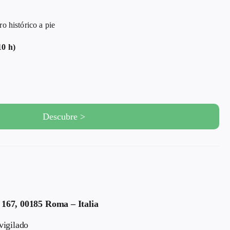
histórico a pie
10 h)
Descubre >
 167, 00185 Roma – Italia
vigilado