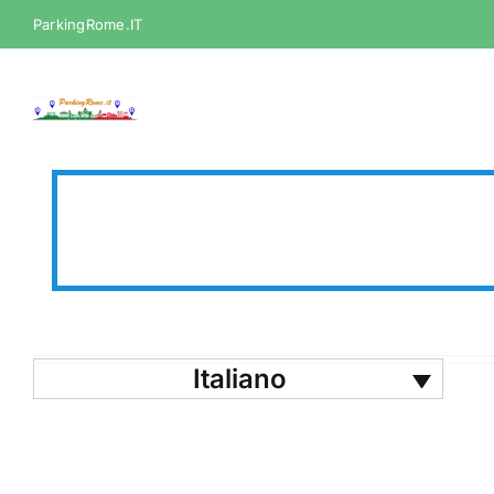
Skip
ParkingRome.IT
to
content
Italiano