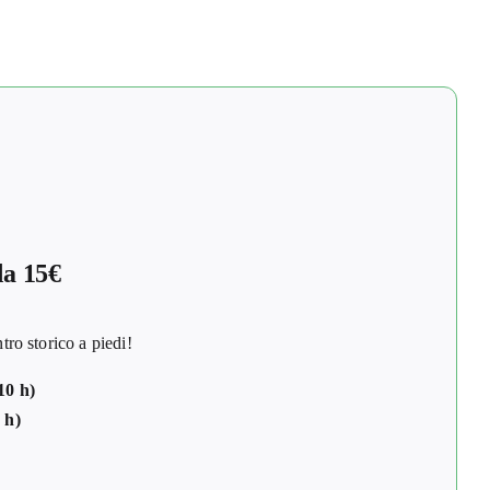
a 15€
 storico a piedi!
10 h)
 h)