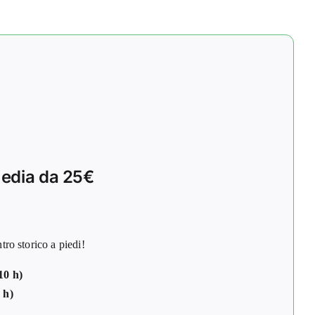
dia da 25€
 storico a piedi!
10 h)
 h)