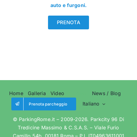
auto e furgoni.
PRENOTA
Home
Galleria
Video
Contatti
News / Blog
Italiano
Prenota parcheggio
© ParkingRome.it – 2009-2026. Parkcity 96 Di
Tredicine Massimo & C.S.A.S. – Viale Furio
Camillo 54b, 00181 Roma – P.I. IT04963611001