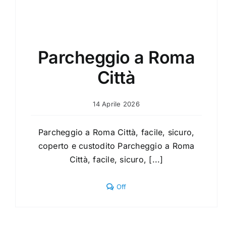
Parcheggio a Roma
Città
14 Aprile 2026
Parcheggio a Roma Città, facile, sicuro,
coperto e custodito Parcheggio a Roma
Città, facile, sicuro, [...]
Comments
Off
off
on
Parcheggio
a