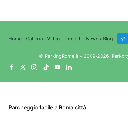
Roma
Città
Home
Galleria
Video
Contatti
News / Blog
© ParkingRome.it – 2009-2026. Parkcity
Parcheggio facile a Roma città